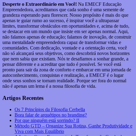
Desperte o Extraordinário em Você!
Na EMECF Educação
Empreendedora, acreditamos que cada sonho é uma semente de
grandeza esperando para florescer. Nosso propósito é mais do que
apenas te guiar rumo ao sucesso, é inspirar você a ultrapassar
limites, transformar obstáculos em oportunidades e, acima de tudo,
se destacar em um mundo que insiste em ser apenas normal. Aqui,
não falamos apenas de educação; falamos de inovação, de construir
uma mentalidade empreendedora capaz de transformar vidas e
comunidades. Com dedicação, vontade e a orientação certa, você
não só alcançará seus objetivos, como descobrirá novos horizontes
que nem sabia que existiam. Nós te desafiamos a sonhar grande, a
pensar diferente e a acreditar que tudo é possível. Se você está
pronto para sair da zona de conforto e embarcar em uma jornada de
autoconhecimento, conquistas e realização, a EMECF é o lugar
onde seus sonhos se tornam realidade. Porque ser fora do normal
não é apenas um lema é a nossa filosofia de vida.
Artigos Recentes
Os 7 Princípios da Filosofia Cerbella
Bora falar de arquétipos no branding?
Por que ninguém está sorrindo? II
Método GTD – Organize Sua Rotina, Ganhe Produtividade e
Viva com Mais Equilíbrio