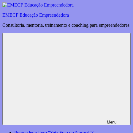
Saltar
para
EMECF Educação Empreendedora
o
conteúdo
Consultoria, mentoria, treinamento e coaching para empreendedores.
Menu
Porque ler o livro “Seja Fora do Normal”?