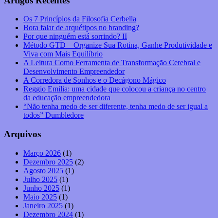
Artigos Recentes
Os 7 Princípios da Filosofia Cerbella
Bora falar de arquétipos no branding?
Por que ninguém está sorrindo? II
Método GTD – Organize Sua Rotina, Ganhe Produtividade e
Viva com Mais Equilíbrio
A Leitura Como Ferramenta de Transformação Cerebral e
Desenvolvimento Empreendedor
A Corredora de Sonhos e o Decágono Mágico
Reggio Emilia: uma cidade que colocou a criança no centro
da educação empreendedora
“Não tenha medo de ser diferente, tenha medo de ser igual a
todos” Dumbledore
Arquivos
Março 2026
(1)
Dezembro 2025
(2)
Agosto 2025
(1)
Julho 2025
(1)
Junho 2025
(1)
Maio 2025
(1)
Janeiro 2025
(1)
Dezembro 2024
(1)