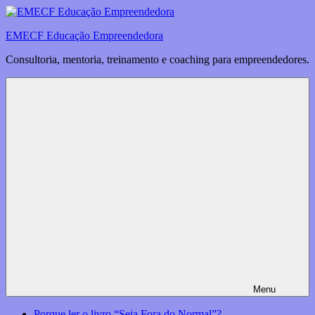
Saltar
para
EMECF Educação Empreendedora
o
conteúdo
Consultoria, mentoria, treinamento e coaching para empreendedores.
Menu
Porque ler o livro “Seja Fora do Normal”?