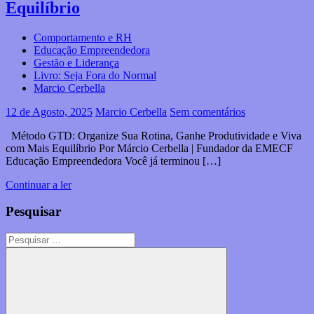
Equilíbrio
Comportamento e RH
Educação Empreendedora
Gestão e Liderança
Livro: Seja Fora do Normal
Marcio Cerbella
12 de Agosto, 2025
Marcio Cerbella
Sem comentários
Método GTD: Organize Sua Rotina, Ganhe Produtividade e Viva
com Mais Equilíbrio Por Márcio Cerbella | Fundador da EMECF
Educação Empreendedora Você já terminou […]
Continuar a ler
Pesquisar
Pesquisar
por: