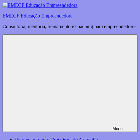
Saltar
para
EMECF Educação Empreendedora
o
conteúdo
Consultoria, mentoria, treinamento e coaching para empreendedores.
Menu
Porque ler o livro “Seja Fora do Normal”?