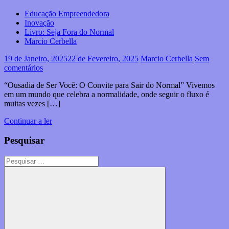
Educação Empreendedora
Inovação
Livro: Seja Fora do Normal
Marcio Cerbella
19 de Janeiro, 2025
22 de Fevereiro, 2025
Marcio Cerbella
Sem
comentários
“Ousadia de Ser Você: O Convite para Sair do Normal” Vivemos
em um mundo que celebra a normalidade, onde seguir o fluxo é
muitas vezes […]
Continuar a ler
Pesquisar
Pesquisar
por: