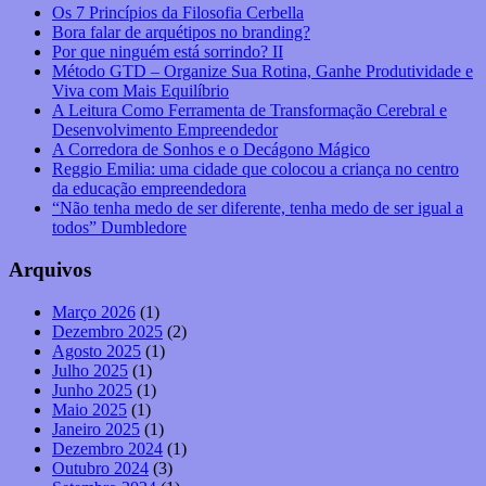
Os 7 Princípios da Filosofia Cerbella
Bora falar de arquétipos no branding?
Por que ninguém está sorrindo? II
Método GTD – Organize Sua Rotina, Ganhe Produtividade e
Viva com Mais Equilíbrio
A Leitura Como Ferramenta de Transformação Cerebral e
Desenvolvimento Empreendedor
A Corredora de Sonhos e o Decágono Mágico
Reggio Emilia: uma cidade que colocou a criança no centro
da educação empreendedora
“Não tenha medo de ser diferente, tenha medo de ser igual a
todos” Dumbledore
Arquivos
Março 2026
(1)
Dezembro 2025
(2)
Agosto 2025
(1)
Julho 2025
(1)
Junho 2025
(1)
Maio 2025
(1)
Janeiro 2025
(1)
Dezembro 2024
(1)
Outubro 2024
(3)