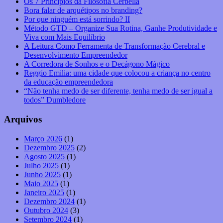
Os 7 Princípios da Filosofia Cerbella
Bora falar de arquétipos no branding?
Por que ninguém está sorrindo? II
Método GTD – Organize Sua Rotina, Ganhe Produtividade e
Viva com Mais Equilíbrio
A Leitura Como Ferramenta de Transformação Cerebral e
Desenvolvimento Empreendedor
A Corredora de Sonhos e o Decágono Mágico
Reggio Emilia: uma cidade que colocou a criança no centro
da educação empreendedora
“Não tenha medo de ser diferente, tenha medo de ser igual a
todos” Dumbledore
Arquivos
Março 2026
(1)
Dezembro 2025
(2)
Agosto 2025
(1)
Julho 2025
(1)
Junho 2025
(1)
Maio 2025
(1)
Janeiro 2025
(1)
Dezembro 2024
(1)
Outubro 2024
(3)
Setembro 2024
(1)