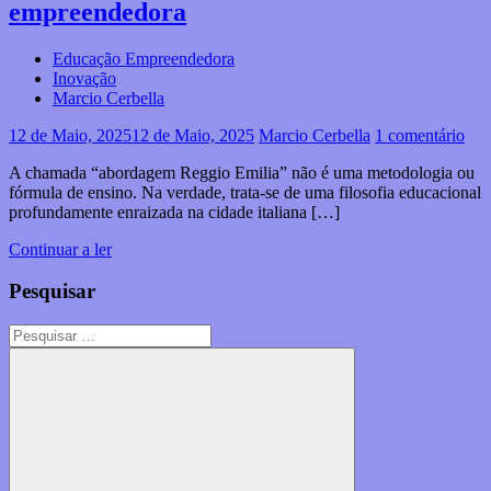
empreendedora
Educação Empreendedora
Inovação
Marcio Cerbella
12 de Maio, 2025
12 de Maio, 2025
Marcio Cerbella
1 comentário
A chamada “abordagem Reggio Emilia” não é uma metodologia ou
fórmula de ensino. Na verdade, trata-se de uma filosofia educacional
profundamente enraizada na cidade italiana […]
Continuar a ler
Pesquisar
Pesquisar
por: