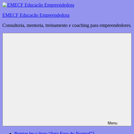
Saltar
para
EMECF Educação Empreendedora
o
conteúdo
Consultoria, mentoria, treinamento e coaching para empreendedores.
Menu
Porque ler o livro “Seja Fora do Normal”?