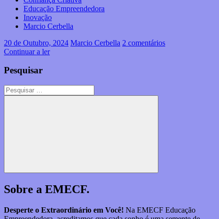
Educação Empreendedora
Inovação
Marcio Cerbella
20 de Outubro, 2024
Marcio Cerbella
2 comentários
Continuar a ler
Pesquisar
Pesquisar
por:
Pesquisar
Sobre a EMECF.
Desperte o Extraordinário em Você!
Na EMECF Educação
Empreendedora, acreditamos que cada sonho é uma semente de