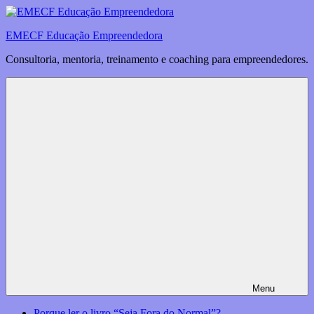
Saltar
para
EMECF Educação Empreendedora
o
conteúdo
Consultoria, mentoria, treinamento e coaching para empreendedores.
Menu
Porque ler o livro “Seja Fora do Normal”?