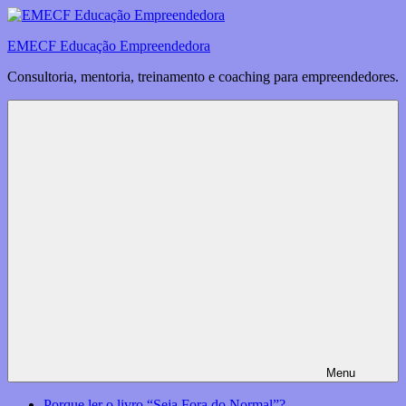
Saltar
para
EMECF Educação Empreendedora
o
conteúdo
Consultoria, mentoria, treinamento e coaching para empreendedores.
Menu
Porque ler o livro “Seja Fora do Normal”?