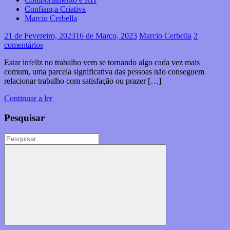
Confiança Criativa
Marcio Cerbella
21 de Fevereiro, 2023
16 de Março, 2023
Marcio Cerbella
2
comentários
Estar infeliz no trabalho vem se tornando algo cada vez mais
comum, uma parcela significativa das pessoas não conseguem
relacionar trabalho com satisfação ou prazer […]
Continuar a ler
Pesquisar
Pesquisar
por:
Pesquisar