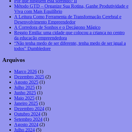
Por que ninguém está sorrindo? II
Método GTD – Organize Sua Rotina, Ganhe Produtividade e
Viva com Mais Equilíbrio
A Leitura Como Ferramenta de Transformação Cerebral e
Desenvolvimento Empreendedor
A Corredora de Sonhos e o Decágono Mágico
Reggio Emilia: uma cidade que colocou a criança no centro
da educação empreendedora
“Não tenha medo de ser diferente, tenha medo de ser igual a
todos” Dumbledore
Arquivos
Março 2026
(1)
Dezembro 2025
(2)
Agosto 2025
(1)
Julho 2025
(1)
Junho 2025
(1)
Maio 2025
(1)
Janeiro 2025
(1)
Dezembro 2024
(1)
Outubro 2024
(3)
Setembro 2024
(1)
Agosto 2024
(2)
Julho 2024
(5)