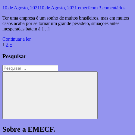
10 de Agosto, 2021
10 de Agosto, 2021
emecfcom
3 comentários
Ter uma empresa é um sonho de muitos brasileiros, mas em muitos
casos acaba por se tornar um grande pesadelo, situações antes
inesperadas batem à […]
Continuar a ler
Paginação
Artigos
1
2
»
seguintes
dos
Pesquisar
conteúdos
Pesquisar
por:
Pesquisar
Sobre a EMECF.