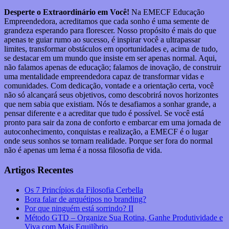
Desperte o Extraordinário em Você!
Na EMECF Educação
Empreendedora, acreditamos que cada sonho é uma semente de
grandeza esperando para florescer. Nosso propósito é mais do que
apenas te guiar rumo ao sucesso, é inspirar você a ultrapassar
limites, transformar obstáculos em oportunidades e, acima de tudo,
se destacar em um mundo que insiste em ser apenas normal. Aqui,
não falamos apenas de educação; falamos de inovação, de construir
uma mentalidade empreendedora capaz de transformar vidas e
comunidades. Com dedicação, vontade e a orientação certa, você
não só alcançará seus objetivos, como descobrirá novos horizontes
que nem sabia que existiam. Nós te desafiamos a sonhar grande, a
pensar diferente e a acreditar que tudo é possível. Se você está
pronto para sair da zona de conforto e embarcar em uma jornada de
autoconhecimento, conquistas e realização, a EMECF é o lugar
onde seus sonhos se tornam realidade. Porque ser fora do normal
não é apenas um lema é a nossa filosofia de vida.
Artigos Recentes
Os 7 Princípios da Filosofia Cerbella
Bora falar de arquétipos no branding?
Por que ninguém está sorrindo? II
Método GTD – Organize Sua Rotina, Ganhe Produtividade e
Viva com Mais Equilíbrio