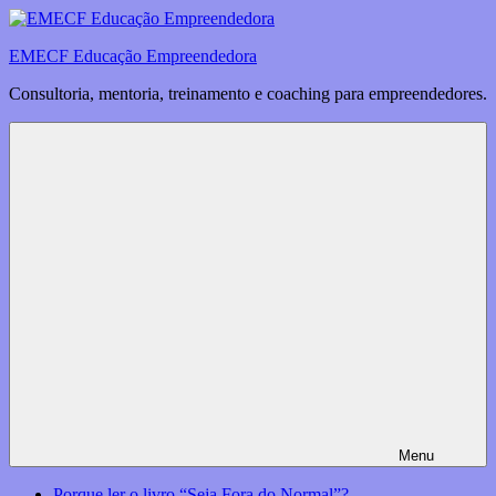
Saltar
para
EMECF Educação Empreendedora
o
conteúdo
Consultoria, mentoria, treinamento e coaching para empreendedores.
Menu
Porque ler o livro “Seja Fora do Normal”?